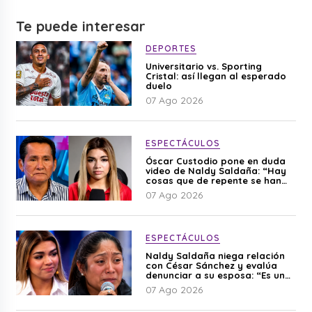
Te puede interesar
DEPORTES
Universitario vs. Sporting
Cristal: así llegan al esperado
duelo
07 Ago 2026
ESPECTÁCULOS
Óscar Custodio pone en duda
video de Naldy Saldaña: “Hay
cosas que de repente se han
editado”
07 Ago 2026
ESPECTÁCULOS
Naldy Saldaña niega relación
con César Sánchez y evalúa
denunciar a su esposa: “Es una
difamación”
07 Ago 2026