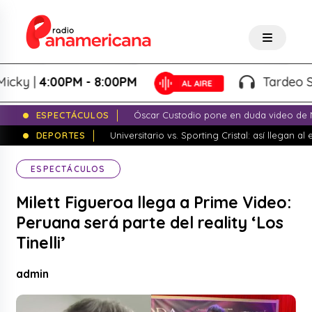
|
4:00PM - 8:00PM
Tardeo Salsero
ESPECTÁCULOS
Óscar Custodio pone en duda video de N
DEPORTES
Universitario vs. Sporting Cristal: así llegan a
ESPECTÁCULOS
Milett Figueroa llega a Prime Video:
Peruana será parte del reality ‘Los
Tinelli’
admin