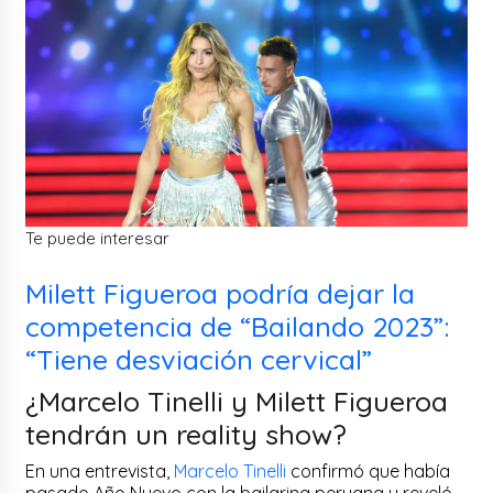
Te puede interesar
Milett Figueroa podría dejar la
competencia de “Bailando 2023”:
“Tiene desviación cervical”
¿Marcelo Tinelli y Milett Figueroa
tendrán un reality show?
En una entrevista,
Marcelo Tinelli
confirmó que había
pasado Año Nuevo con la bailarina peruana y reveló