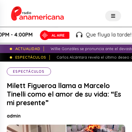
4:00PM
Que fluya la tarde! - Marti
ACTUALIDAD
Willie Gonzáles se pronuncia ante el devas
ESPECTÁCULOS
Carlos Alcántara revela el último dese
ESPECTÁCULOS
Milett Figueroa llama a Marcelo
Tinelli como el amor de su vida: “Es
mi presente”
admin