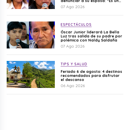
denunciar a su esposa: “Es una
difamación”
07 Ago 2026
ESPECTÁCULOS
Óscar Junior liderará La Bella
Luz tras salida de su padre por
polémica con Naldy Saldaña
07 Ago 2026
TIPS Y SALUD
Feriado 6 de agosto: 4 destinos
recomendados para disfrutar
el descanso
06 Ago 2026