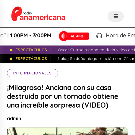
1:00PM - 3:00PM
Hora de Emprend
ESPECTÁCULOS
Óscar Custodio pone en duda video de N
ESPECTÁCULOS
Naldy Saldaña niega relación con César
INTERNACIONALES
¡Milagroso! Anciana con su casa
destruida por un tornado obtiene
una increíble sorpresa (VIDEO)
admin