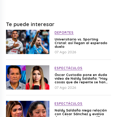
Te puede interesar
DEPORTES
Universitario vs. Sporting
Cristal: así llegan al esperado
duelo
07 Ago 2026
ESPECTÁCULOS
Óscar Custodio pone en duda
video de Naldy Saldaña: “Hay
cosas que de repente se han
editado”
07 Ago 2026
ESPECTÁCULOS
Naldy Saldaña niega relación
con César Sánchez y evalúa