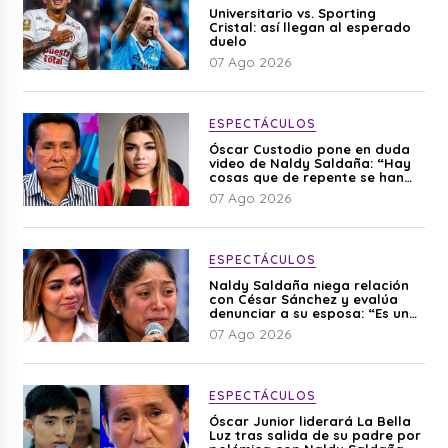
Universitario vs. Sporting
Cristal: así llegan al esperado
duelo
07 Ago 2026
ESPECTÁCULOS
Óscar Custodio pone en duda
video de Naldy Saldaña: “Hay
cosas que de repente se han
editado”
07 Ago 2026
ESPECTÁCULOS
Naldy Saldaña niega relación
con César Sánchez y evalúa
denunciar a su esposa: “Es una
difamación”
07 Ago 2026
ESPECTÁCULOS
Óscar Junior liderará La Bella
Luz tras salida de su padre por