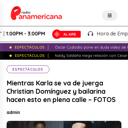
00PM - 3:00PM
Hora de Emprender
ESPECTÁCULOS
Óscar Custodio pone en duda video de N
ESPECTÁCULOS
Naldy Saldaña niega relación con César
ESPECTÁCULOS
Mientras Karla se va de juerga
Christian Domínguez y bailarina
hacen esto en plena calle – FOTOS
admin