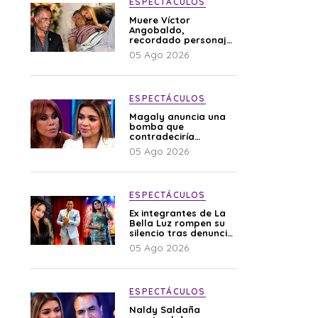
ESPECTÁCULOS
Muere Víctor
Angobaldo,
recordado personaje
de la farándula y
05 Ago 2026
expareja de Shirley
Cherres
ESPECTÁCULOS
Magaly anuncia una
bomba que
contradeciría
comunicado de La
05 Ago 2026
Bella Luz: “Hay un
audio”
ESPECTÁCULOS
Ex integrantes de La
Bella Luz rompen su
silencio tras denuncia
de Naldy: “Todo el
05 Ago 2026
mundo lo sabía”
ESPECTÁCULOS
Naldy Saldaña