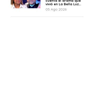
cuenta el drama que
vivió en La Bella Luz
tras denuncia al
05 Ago 2026
director musical: “No
me parece justo”