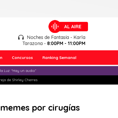
Noches de Fantasía - Karla
Tarazona -
8:00PM - 11:00PM
ón
Concursos
Ranking Semanal
a Luz: “Hay un audio”
eja de Shirley Cherres
 memes por cirugías