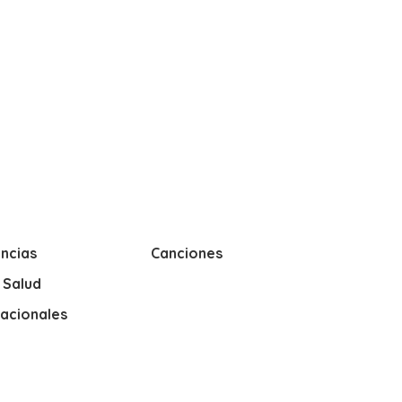
ncias
Canciones
y Salud
nacionales