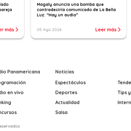
dado
Magaly anuncia una bomba que
pareja
contradeciría comunicado de La Bella
Luz: “Hay un audio”
er más
Leer más
05 Ago 2026
dio Panamericana
Noticias
ogramación
Espectáculos
Tende
io en vivo
Deportes
Tips 
nking
Actualidad
Inter
ncursos
Salsa
Reservados.