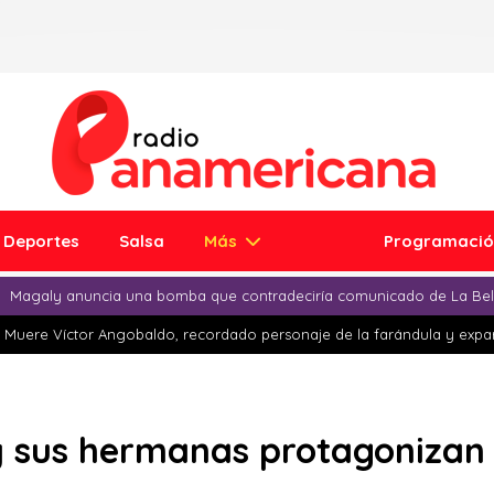
Deportes
Salsa
Más
Programaci
Magaly anuncia una bomba que contradeciría comunicado de La Bell
Muere Víctor Angobaldo, recordado personaje de la farándula y expar
 y sus hermanas protagonizan