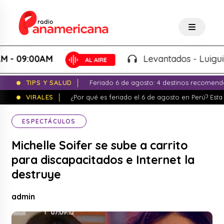
9:00AM
Levantados - Luigui Carba
TIPS Y SALUD
Feriado 6 de agosto: 4 destinos recomend
VIRALES
¿Por qué es feriado el 6 de agosto en Perú? Esta 
ESPECTÁCULOS
Michelle Soifer se sube a carrito
para discapacitados e Internet la
destruye
admin