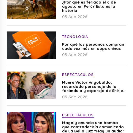
¿Por qué es feriado el 6 de
agosto en Perú? Esta es la
historia
05 Ago 2026
TECNOLOGÍA
Por qué los peruanos compran
cada vez más en apps chinas
05 Ago 2026
ESPECTÁCULOS
Muere Víctor Angobaldo,
recordado personaje de la
farándula y expareja de Shirley
Cherres
05 Ago 2026
ESPECTÁCULOS
Magaly anuncia una bomba
que contradeciría comunicado
de La Bella Luz: “Hay un audio”