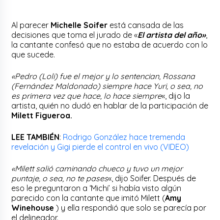
Al parecer
Michelle Soifer
está cansada de las
decisiones que toma el jurado de «
El artista del año»
,
la cantante confesó que no estaba de acuerdo con lo
que sucede.
«Pedro (Loli) fue el mejor y lo sentencian, Rossana
(Fernández Maldonado) siempre hace Yuri, o sea, no
es primera vez que hace, lo hace siempre
«, dijo la
artista, quién no dudó en hablar de la participación de
Milett Figueroa.
LEE TAMBIÉN
:
Rodrigo González hace tremenda
revelación y Gigi pierde el control en vivo (VIDEO)
«Milett salió caminando chueco y tuvo un mejor
puntaje, o sea, no te pases
«, dijo Soifer. Después de
eso le preguntaron a ‘Michi’ si había visto algún
parecido con la cantante que imitó Milett (
Amy
Winehouse
) y ella respondió que solo se parecía por
el delineador.