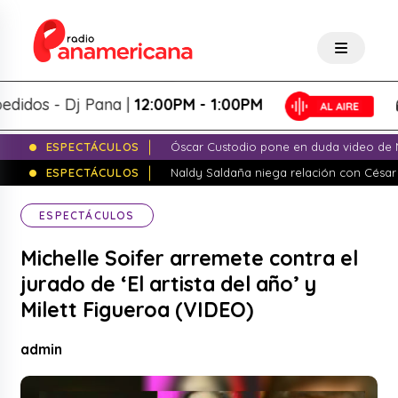
s - Dj Pana |
12:00PM - 1:00PM
P
ESPECTÁCULOS
Óscar Custodio pone en duda video de N
ESPECTÁCULOS
Naldy Saldaña niega relación con César
ESPECTÁCULOS
Michelle Soifer arremete contra el
jurado de ‘El artista del año’ y
Milett Figueroa (VIDEO)
admin