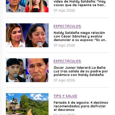
video de Naldy Saldaña: “Hay
cosas que de repente se han
editado”
07 Ago 2026
ESPECTÁCULOS
Naldy Saldaña niega relación
con César Sánchez y evalúa
denunciar a su esposa: “Es una
difamación”
07 Ago 2026
ESPECTÁCULOS
Óscar Junior liderará La Bella
Luz tras salida de su padre por
polémica con Naldy Saldaña
07 Ago 2026
TIPS Y SALUD
Feriado 6 de agosto: 4 destinos
recomendados para disfrutar
el descanso
06 Ago 2026