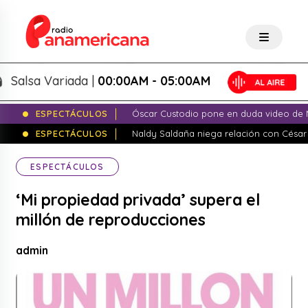
lsa Variada |
00:00AM - 05:00AM
ESPECTÁCULOS
Óscar Custodio pone en duda video de N
ESPECTÁCULOS
Naldy Saldaña niega relación con César
ESPECTÁCULOS
‘Mi propiedad privada’ supera el
millón de reproducciones
admin