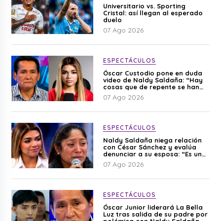
Universitario vs. Sporting
Cristal: así llegan al esperado
duelo
07 Ago 2026
ESPECTÁCULOS
Óscar Custodio pone en duda
video de Naldy Saldaña: “Hay
cosas que de repente se han
editado”
07 Ago 2026
ESPECTÁCULOS
Naldy Saldaña niega relación
con César Sánchez y evalúa
denunciar a su esposa: “Es una
difamación”
07 Ago 2026
ESPECTÁCULOS
Óscar Junior liderará La Bella
Luz tras salida de su padre por