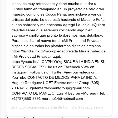
ideas, es muy refrescante y tiene mucho que dar.»
«Estoy también trabajando en un proyecto de otro gran
maestro como lo es Cucco Peña, que incluye a varios
artistas del país. Lo que está haciendo el Maestro Peña
suena sabroso y me encanta» agregó La India. «Quiero
dejarles saber que estamos cocinando algo bien
sabroso y criollo que pronto le daremos más detalles».
Para escuchar el nuevo tema «Mi Propiedad Privada»
disponible en todas las plataformas digitales presiona
https://laindia.lnk.to/mipropiedadprivada Mira el video de
«Mi Propiedad Privada» aquí:
https://youtu.be/mOlVPNiYbYg SIGUE A LA INDIA EN SU
REDES SOCIALES: Like us on Facebook View on
Instagram Follow us on Twitter View our videos on
YouTube CONTACTO DE MEDIOS PARA LA INDIA:
Huguet Rodriguez UGET Entertainment Group (305)
790-1492 ugetentertainmentgroup@gmail.com
CONTACTO DE MANEJO: Luis R Lebron «Moreno» Tel:
+1(787)550-5691 moreno14@hotmail.com
Una publicación compartida de
La India
(@yosoylaindia) el
3 Ju