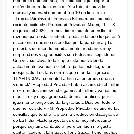
menos de una semana, La India consigue llegar al
millón de reproducciones en YouTube de su video
musical y se mantiene en el Top 10 en la lista de
«Tropical Airplay» de la revista Billboard con su más
reciente éxito «Mi Propiedad Privada». Miami, FL. – 3
de junio del 2020- La India tiene más de un millón de
razones para estar contenta a pesar de todo lo que está
sucediendo durante estos días por la pandemia y las
protestas ocurriendo mundialmente. «Estamos muy
sorprendidos y agradecidos con todos mis seguidores.
Una vez concluya todo lo que estamos viviendo
actualmente, vamos a celebrar juntos este logro tan
inesperado. Los fans son los que mandan, ¡gracias
TEAM INDIA!», comentó La India al enterarse que su
video «Mi Propiedad Privada» había alcanzado el millón
de «reproducciones». «Llegamos al millón y vamos por
más…Estoy muy agradecida de mis fanáticos, pero
igualmente tengo que darle gracias a Dios por todo lo
que he recibido.» «Mi Propiedad Privada» es uno de los
sencillos que tendrá la próxima producción discográfica
de La India, «Este proyecto es uno muy interesante
porque soy una cantautora, pero también me gusta
cantar «covers». El maestro Tony Succar tiene muchas