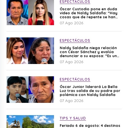
ESPECTÁCULOS
Óscar Custodio pone en duda
video de Naldy Saldaña: “Hay
cosas que de repente se han
editado”
07 Ago 2026
ESPECTÁCULOS
Naldy Saldaña niega relación
con César Sánchez y evalúa
denunciar a su esposa: “Es una
difamación”
07 Ago 2026
ESPECTÁCULOS
Óscar Junior liderará La Bella
Luz tras salida de su padre por
polémica con Naldy Saldaña
07 Ago 2026
TIPS Y SALUD
Feriado 6 de agosto: 4 destinos