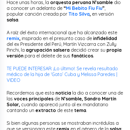
Hace unas horas, la
orquesta peruana
N’samble
dio
a conocer un adelanto de
“
Mi Bebito Fiu Fiu
”
,
popular canción creada por
Tito Silva
,
en versión
salsa
.
A raíz del éxito internacional que ha alcanzado este
remix
,
inspirado en el presunto caso de
infidelidad
del ex Presidente del Perú, Martín Vizcarra con Zully
Pinchi, la
agrupación salsera
decidió crear su
propia
versión
para el deleite de sus
fanáticos
.
TE PUEDE INTERESAR: ¡Lo último!: Se revela resultado
médico de la hija de ‘Gato’ Cuba y Melissa Paredes |
VIDEO
Recordemos que esta
noticia
la dio a conocer una de
las
voces principales
de
N’samble, Sandro Martín
Solar,
cuando apareció junto al ex mandatario
cantando un
extracto
de este
tema
.
Si bien algunas personas se mostraban incrédulas a
que se versionara este
remix
en el género de la
salsa
;