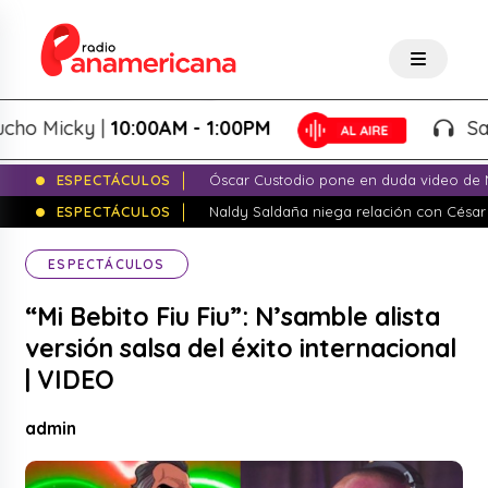
Micky |
10:00AM - 1:00PM
Salsa d
ESPECTÁCULOS
Óscar Custodio pone en duda video de N
ESPECTÁCULOS
Naldy Saldaña niega relación con César
ESPECTÁCULOS
“Mi Bebito Fiu Fiu”: N’samble alista
versión salsa del éxito internacional
| VIDEO
admin