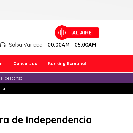
Salsa Variada -
00:00AM - 05:00AM
ón
Concursos
Ranking Semanal
 el descanso
ria
ra de Independencia