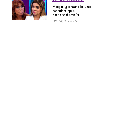
Magaly anuncia una
bomba que
contradeciría
comunicado de La
05 Ago 2026
Bella Luz: “Hay un
audio”