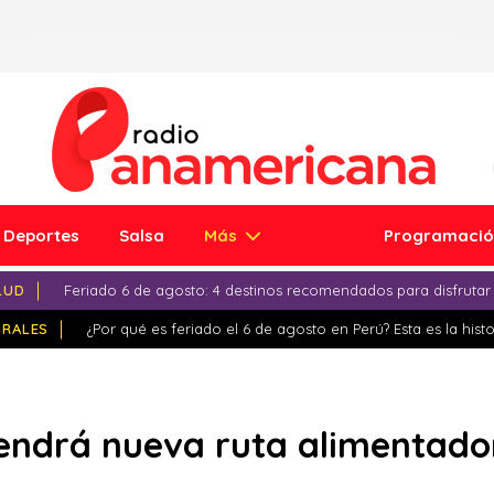
Deportes
Salsa
Más
Programaci
LUD
Feriado 6 de agosto: 4 destinos recomendados para disfrutar
IRALES
¿Por qué es feriado el 6 de agosto en Perú? Esta es la histo
tendrá nueva ruta alimentado