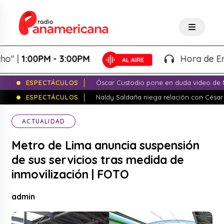
1:00PM - 3:00PM
Hora de Emprend
ESPECTÁCULOS
Óscar Custodio pone en duda video de N
ESPECTÁCULOS
Naldy Saldaña niega relación con César
ACTUALIDAD
Metro de Lima anuncia suspensión
de sus servicios tras medida de
inmovilización | FOTO
admin