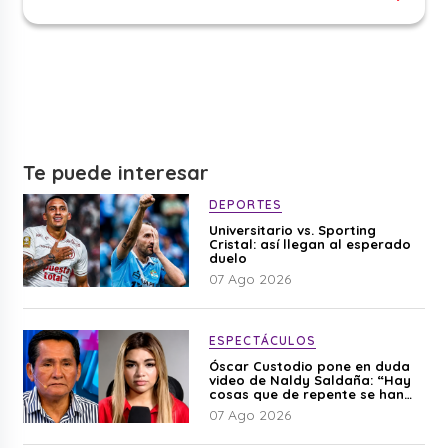
Te puede interesar
DEPORTES
Universitario vs. Sporting
Cristal: así llegan al esperado
duelo
07 Ago 2026
ESPECTÁCULOS
Óscar Custodio pone en duda
video de Naldy Saldaña: “Hay
cosas que de repente se han
editado”
07 Ago 2026