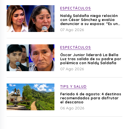
ESPECTÁCULOS
Naldy Saldaña niega relación
con César Sánchez y evalúa
denunciar a su esposa: “Es una
difamación”
07 Ago 2026
ESPECTÁCULOS
Óscar Junior liderará La Bella
Luz tras salida de su padre por
polémica con Naldy Saldaña
07 Ago 2026
TIPS Y SALUD
Feriado 6 de agosto: 4 destinos
recomendados para disfrutar
el descanso
06 Ago 2026