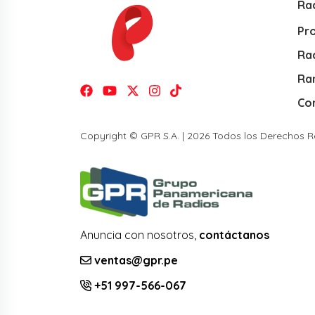
Ra
Pr
Rad
Ra
Co
Copyright © GPR S.A. | 2026 Todos los Derechos 
Anuncia con nosotros,
contáctanos
ventas@gpr.pe
+51 997-566-067