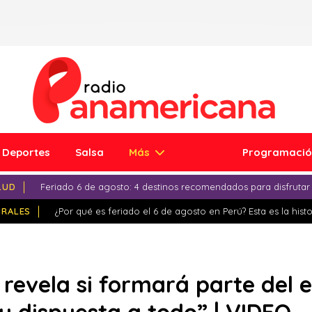
Deportes
Salsa
Más
Programaci
LUD
Feriado 6 de agosto: 4 destinos recomendados para disfrutar
IRALES
¿Por qué es feriado el 6 de agosto en Perú? Esta es la histo
 revela si formará parte del 