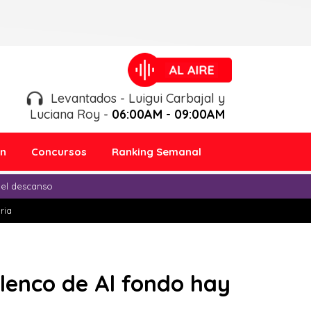
Levantados - Luigui Carbajal y
Luciana Roy -
06:00AM - 09:00AM
ón
Concursos
Ranking Semanal
 el descanso
ria
elenco de Al fondo hay