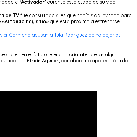
indado el
‘Activador’
durante esta etapa de su vida.
ra de TV
fue consultada si es que había sido invitada para
e «Al fondo hay sitio»
que está próxima a estrenarse.
vier Carmona acusan a Tula Rodríguez de no dejarlos
e si bien en el futuro le encantaría interpretar algún
oducida por
Efraín Aguilar
, por ahora no aparecerá en la