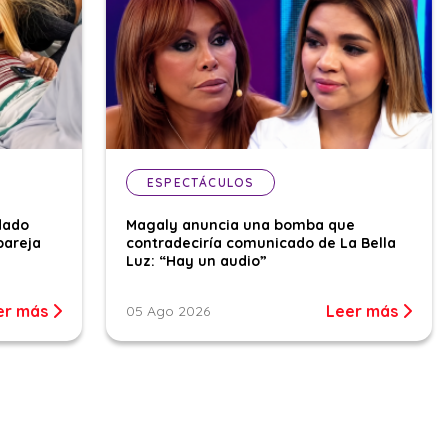
ESPECTÁCULOS
dado
Magaly anuncia una bomba que
pareja
contradeciría comunicado de La Bella
Luz: “Hay un audio”
er más
Leer más
05 Ago 2026