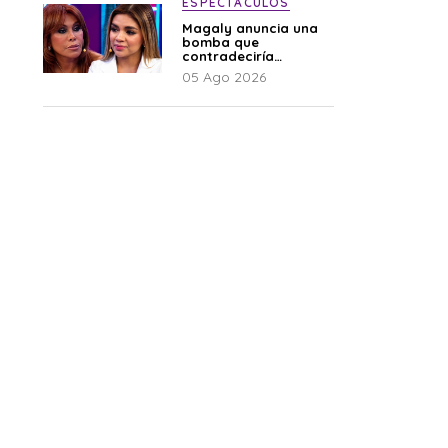
ESPECTÁCULOS
Magaly anuncia una
bomba que
contradeciría
comunicado de La
05 Ago 2026
Bella Luz: “Hay un
audio”