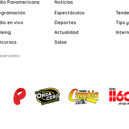
dio Panamericana
Noticias
ogramación
Espectáculos
Tende
io en vivo
Deportes
Tips 
nking
Actualidad
Inter
ncursos
Salsa
Reservados.