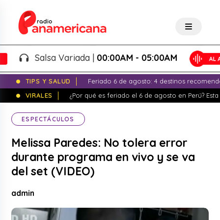
Salsa Variada |
00:00AM - 05:00AM
TIPS Y SALUD
Feriado 6 de agosto: 4 destinos recomend
VIRALES
¿Por qué es feriado el 6 de agosto en Perú? Esta 
ESPECTÁCULOS
Melissa Paredes: No tolera error
durante programa en vivo y se va
del set (VIDEO)
admin