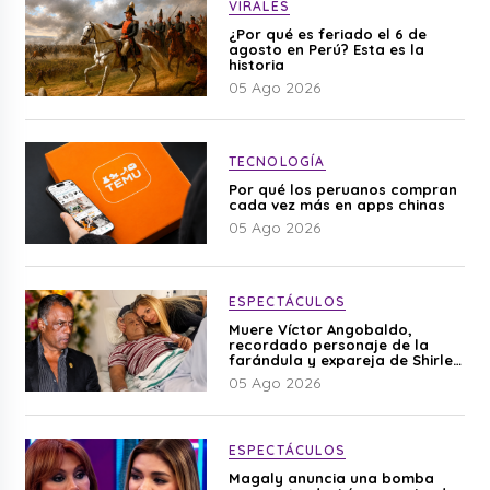
VIRALES
¿Por qué es feriado el 6 de
agosto en Perú? Esta es la
historia
05 Ago 2026
TECNOLOGÍA
Por qué los peruanos compran
cada vez más en apps chinas
05 Ago 2026
ESPECTÁCULOS
Muere Víctor Angobaldo,
recordado personaje de la
farándula y expareja de Shirley
Cherres
05 Ago 2026
ESPECTÁCULOS
Magaly anuncia una bomba