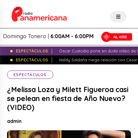
mingo Tonero |
6:00AM - 6:00PM
ESPECTÁCULOS
Óscar Custodio pone en duda video de N
ESPECTÁCULOS
Naldy Saldaña niega relación con César
ESPECTÁCULOS
¿Melissa Loza y Milett Figueroa casi
se pelean en fiesta de Año Nuevo?
(VIDEO)
admin