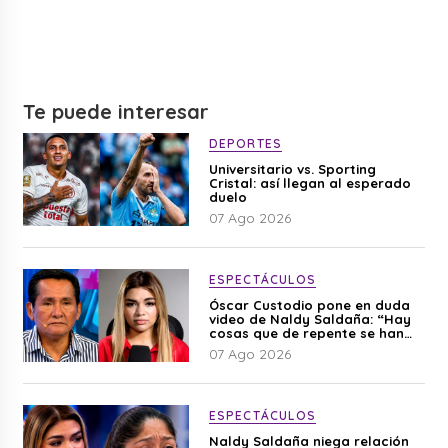
Te puede interesar
DEPORTES
Universitario vs. Sporting
Cristal: así llegan al esperado
duelo
07 Ago 2026
ESPECTÁCULOS
Óscar Custodio pone en duda
video de Naldy Saldaña: “Hay
cosas que de repente se han
editado”
07 Ago 2026
ESPECTÁCULOS
Naldy Saldaña niega relación