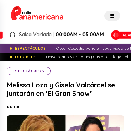
Salsa Variada |
00:00AM - 05:00AM
ESPECTÁCULOS
Óscar Custodio pone en duda video de N
DEPORTES
Universitario vs. Sporting Cristal: así llegan a
ESPECTÁCULOS
Melissa Loza y Gisela Valcárcel se
juntarán en ‘El Gran Show’
admin