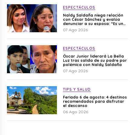
ESPECTÁCULOS
Naldy Saldaña niega relación
con César Sánchez y evalúa
denunciar a su esposa: “Es una
difamación”
07 Ago 2026
ESPECTÁCULOS
Óscar Junior liderará La Bella
Luz tras salida de su padre por
polémica con Naldy Saldaña
07 Ago 2026
TIPS Y SALUD
Feriado 6 de agosto: 4 destinos
recomendados para disfrutar
el descanso
06 Ago 2026