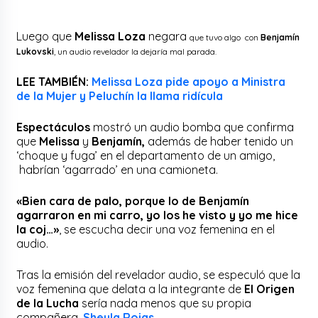
Luego que
Melissa Loza
negara
que tuvo algo con
Benjamín
Lukovski
, un audio revelador la dejaría mal parada.
LEE TAMBIÉN:
Melissa Loza pide apoyo a Ministra
de la Mujer y Peluchín la llama ridícula
Espectáculos
mostró un audio bomba que confirma
que
Melissa
y
Benjamín,
además de haber tenido un
‘choque y fuga’ en el departamento de un amigo,
habrían ‘agarrado’ en una camioneta.
«Bien cara de palo, porque lo de Benjamín
agarraron en mi carro, yo los he visto y yo me hice
la coj…»
, se escucha decir una voz femenina en el
audio.
Tras la emisión del revelador audio, se especuló que la
voz femenina que delata a la integrante de
El Origen
de la Lucha
sería nada menos que su propia
compañera,
Sheyla Rojas
.