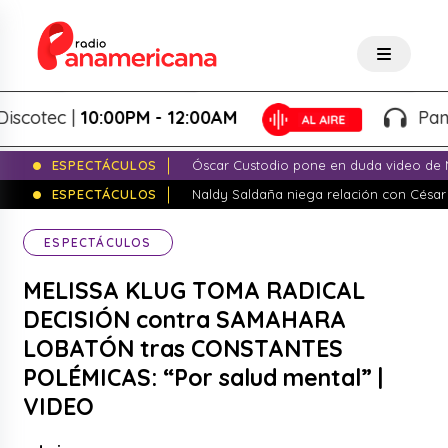
ec |
10:00PM - 12:00AM
Panameric
ESPECTÁCULOS
Óscar Custodio pone en duda video de N
ESPECTÁCULOS
Naldy Saldaña niega relación con César
ESPECTÁCULOS
MELISSA KLUG TOMA RADICAL
DECISIÓN contra SAMAHARA
LOBATÓN tras CONSTANTES
POLÉMICAS: “Por salud mental” |
VIDEO