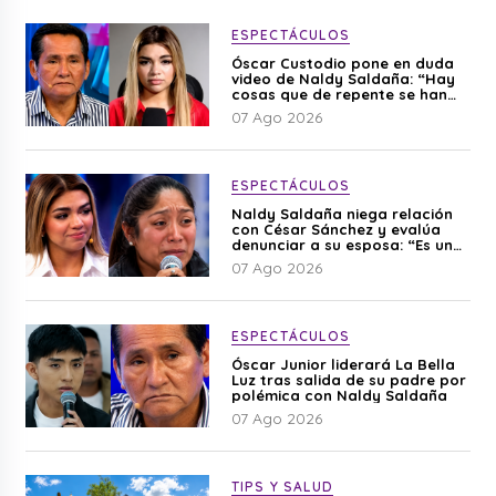
ESPECTÁCULOS
Óscar Custodio pone en duda
video de Naldy Saldaña: “Hay
cosas que de repente se han
editado”
07 Ago 2026
ESPECTÁCULOS
Naldy Saldaña niega relación
con César Sánchez y evalúa
denunciar a su esposa: “Es una
difamación”
07 Ago 2026
ESPECTÁCULOS
Óscar Junior liderará La Bella
Luz tras salida de su padre por
polémica con Naldy Saldaña
07 Ago 2026
TIPS Y SALUD