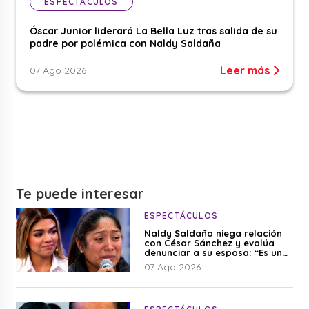
ESPECTÁCULOS
Óscar Junior liderará La Bella Luz tras salida de su
padre por polémica con Naldy Saldaña
Leer más
07 Ago 2026
Te puede interesar
ESPECTÁCULOS
Naldy Saldaña niega relación
con César Sánchez y evalúa
denunciar a su esposa: “Es una
difamación”
07 Ago 2026