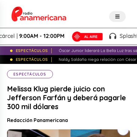
 |
9:00AM - 12:00PM
Splash! - Gi
ESPECTÁCULOS
Óscar Junior liderará La Bella Luz tras 
ESPECTÁCULOS
Naldy Saldaña niega relación con César
ESPECTÁCULOS
Melissa Klug pierde juicio con
Jefferson Farfán y deberá pagarle
300 mil dólares
Redacción Panamericana