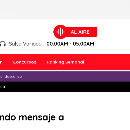
Salsa Variada -
00:00AM - 05:00AM
ón
Concursos
Ranking Semanal
 el descanso
ria
endo mensaje a