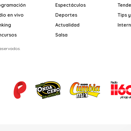
ogramación
Espectáculos
Tende
io en vivo
Deportes
Tips 
nking
Actualidad
Inter
ncursos
Salsa
Reservados.