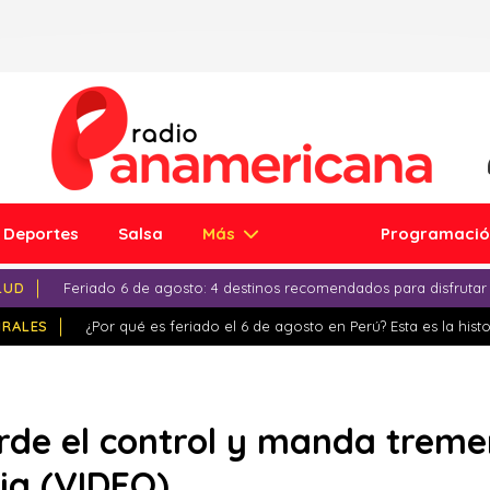
Deportes
Salsa
Más
Programaci
LUD
Feriado 6 de agosto: 4 destinos recomendados para disfrutar
IRALES
¿Por qué es feriado el 6 de agosto en Perú? Esta es la histo
erde el control y manda trem
ia (VIDEO)