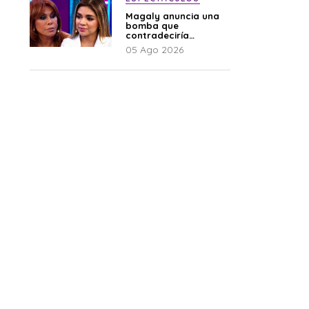
Magaly anuncia una
bomba que
contradeciría
comunicado de La
05 Ago 2026
Bella Luz: “Hay un
audio”