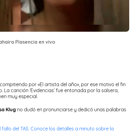
Yahaira Plasencia en vivo
ompitiendo por «El artista del año», por ese motivo el fin
 La canción ‘Evidencias’ fue entonada por la salsera,
uien muy especial.
sa Klug
no dudó en pronunciarse y dedicó unas palabras
 fallo del TAS: Conoce los detalles a minuto sobre la