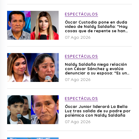
ESPECTÁCULOS
Óscar Custodio pone en duda
video de Naldy Saldaña: “Hay
cosas que de repente se han
editado”
07 Ago 2026
ESPECTÁCULOS
Naldy Saldaña niega relación
con César Sánchez y evalúa
denunciar a su esposa: “Es una
difamación”
07 Ago 2026
ESPECTÁCULOS
Óscar Junior liderará La Bella
Luz tras salida de su padre por
polémica con Naldy Saldaña
07 Ago 2026