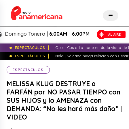
ingo Tonero |
6:00AM - 6:00PM
ESPECTÁCULOS
Óscar Custodio pone en duda video de N
ESPECTÁCULOS
Naldy Saldaña niega relación con César
ESPECTÁCULOS
MELISSA KLUG DESTRUYE a
FARFÁN por NO PASAR TIEMPO con
SUS HIJOS y lo AMENAZA con
DEMANDA: “No les hará más daño” |
VIDEO