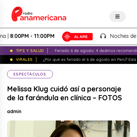
8:00PM - 11:00PM
Noches de Fanta
TIPS Y SALUD
Feriado 6 de agosto: 4 destinos recomend
VIRALES
¿Por qué es feriado el 6 de agosto en Perú? Esta 
ESPECTÁCULOS
Melissa Klug cuidó así a personaje
de la farándula en clínica – FOTOS
admin