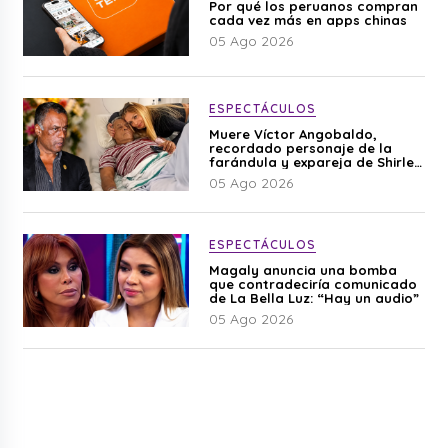
Por qué los peruanos compran
cada vez más en apps chinas
05 Ago 2026
ESPECTÁCULOS
Muere Víctor Angobaldo,
recordado personaje de la
farándula y expareja de Shirley
Cherres
05 Ago 2026
ESPECTÁCULOS
Magaly anuncia una bomba
que contradeciría comunicado
de La Bella Luz: “Hay un audio”
05 Ago 2026