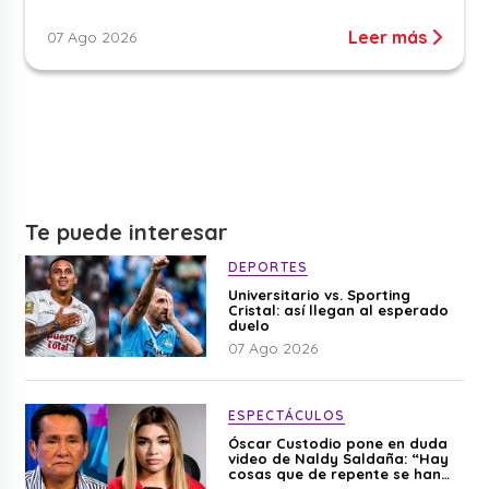
Leer más
07 Ago 2026
Te puede interesar
DEPORTES
Universitario vs. Sporting
Cristal: así llegan al esperado
duelo
07 Ago 2026
ESPECTÁCULOS
Óscar Custodio pone en duda
video de Naldy Saldaña: “Hay
cosas que de repente se han
editado”