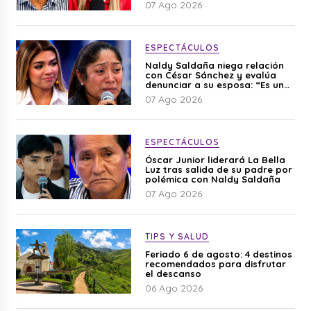
07 Ago 2026
ESPECTÁCULOS
Naldy Saldaña niega relación
con César Sánchez y evalúa
denunciar a su esposa: “Es una
difamación”
07 Ago 2026
ESPECTÁCULOS
Óscar Junior liderará La Bella
Luz tras salida de su padre por
polémica con Naldy Saldaña
07 Ago 2026
TIPS Y SALUD
Feriado 6 de agosto: 4 destinos
recomendados para disfrutar
el descanso
06 Ago 2026