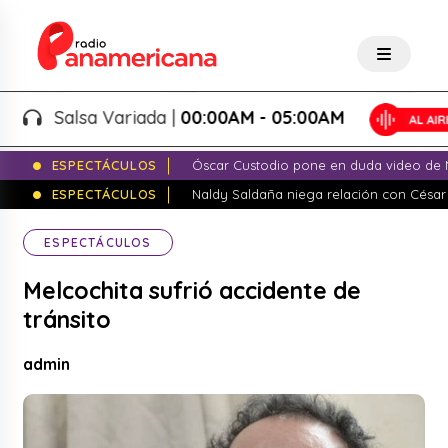
Salsa Variada |
00:00AM - 05:00AM
ESPECTÁCULOS
Óscar Custodio pone en duda video de N
ESPECTÁCULOS
Naldy Saldaña niega relación con César
ESPECTÁCULOS
Melcochita sufrió accidente de
tránsito
admin