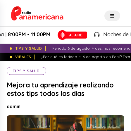
:00PM - 11:00PM
Noches de Fantas
TIPS Y SALUD
Feriado 6 de agosto: 4 destinos recomend
VIRALES
¿Por qué es feriado el 6 de agosto en Perú? Esta 
TIPS Y SALUD
Mejora tu aprendizaje realizando
estos tips todos los días
admin