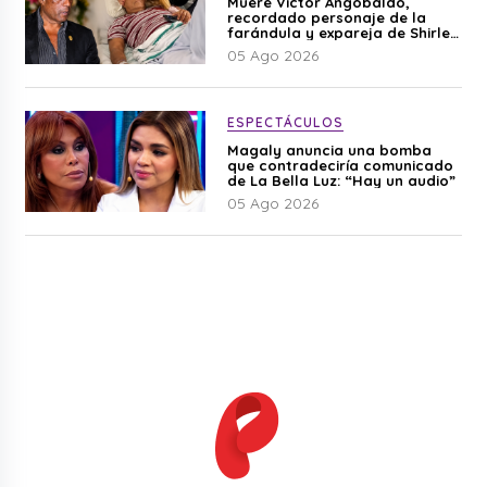
Muere Víctor Angobaldo,
recordado personaje de la
farándula y expareja de Shirley
Cherres
05 Ago 2026
ESPECTÁCULOS
Magaly anuncia una bomba
que contradeciría comunicado
de La Bella Luz: “Hay un audio”
05 Ago 2026