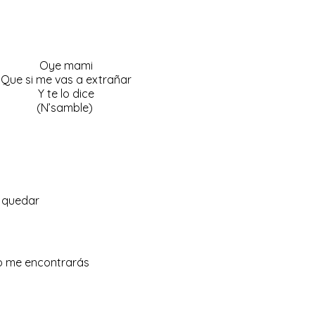
Oye mami
Que si me vas a extrañar
Y te lo dice
(N’samble)
a quedar
o me encontrarás