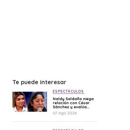
Te puede interesar
ESPECTÁCULOS
Naldy Saldaña niega
relación con César
Sánchez y evalúa
denunciar a su
07 Ago 2026
esposa: “Es una
difamación”