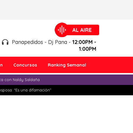
Panapedidos - Dj Pana -
12:00PM -
1:00PM
ón
Concursos
Ranking Semanal
ica con Naldy Saldaña
esposa: “Es una difamación”