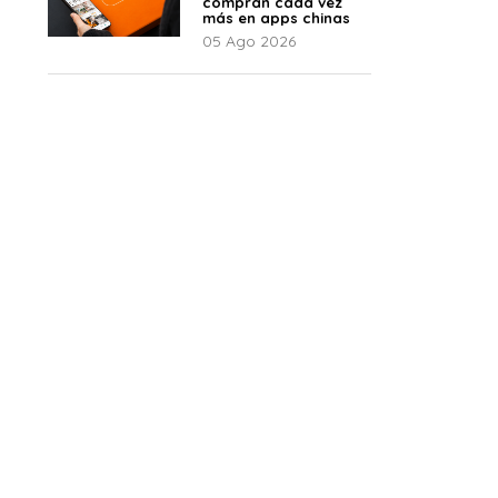
compran cada vez
más en apps chinas
05 Ago 2026