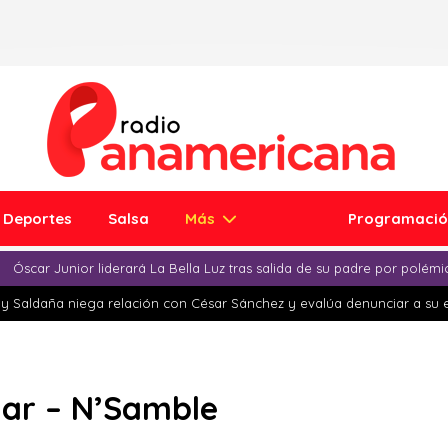
Deportes
Salsa
Más
Programaci
Óscar Junior liderará La Bella Luz tras salida de su padre por polém
y Saldaña niega relación con César Sánchez y evalúa denunciar a su 
ñar – N’Samble