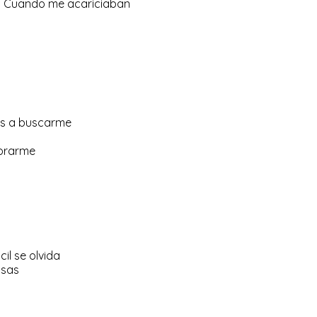
Cuando me acariciaban
as a buscarme
lorarme
il se olvida
osas