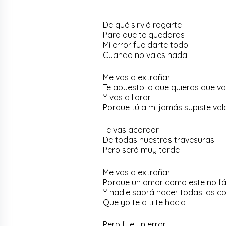
De qué sirvió rogarte
Para que te quedaras
Mi error fue darte todo
Cuando no vales nada
Me vas a extrañar
Te apuesto lo que quieras que v
Y vas a llorar
Porque tú a mi jamás supiste va
Te vas acordar
De todas nuestras travesuras
Pero será muy tarde
Me vas a extrañar
Porque un amor como este no fác
Y nadie sabrá hacer todas las c
Que yo te a ti te hacia
Pero fue un error