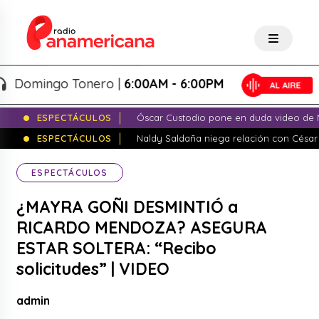
mingo Tonero |
6:00AM - 6:00PM
ESPECTÁCULOS
Óscar Custodio pone en duda video de N
ESPECTÁCULOS
Naldy Saldaña niega relación con César
ESPECTÁCULOS
¿MAYRA GOÑI DESMINTIÓ a
RICARDO MENDOZA? ASEGURA
ESTAR SOLTERA: “Recibo
solicitudes” | VIDEO
admin