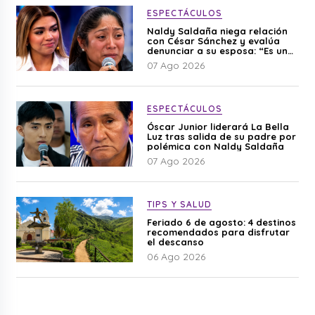
ESPECTÁCULOS
Naldy Saldaña niega relación
con César Sánchez y evalúa
denunciar a su esposa: “Es una
difamación”
07 Ago 2026
ESPECTÁCULOS
Óscar Junior liderará La Bella
Luz tras salida de su padre por
polémica con Naldy Saldaña
07 Ago 2026
TIPS Y SALUD
Feriado 6 de agosto: 4 destinos
recomendados para disfrutar
el descanso
06 Ago 2026