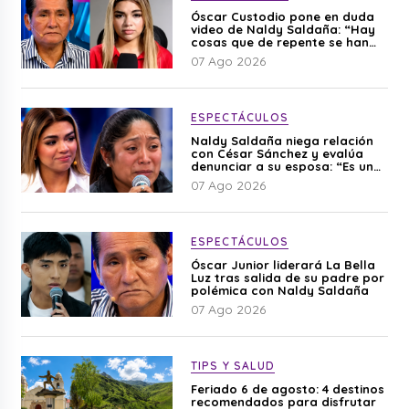
Óscar Custodio pone en duda
video de Naldy Saldaña: “Hay
cosas que de repente se han
editado”
07 Ago 2026
ESPECTÁCULOS
Naldy Saldaña niega relación
con César Sánchez y evalúa
denunciar a su esposa: “Es una
difamación”
07 Ago 2026
ESPECTÁCULOS
Óscar Junior liderará La Bella
Luz tras salida de su padre por
polémica con Naldy Saldaña
07 Ago 2026
TIPS Y SALUD
Feriado 6 de agosto: 4 destinos
recomendados para disfrutar