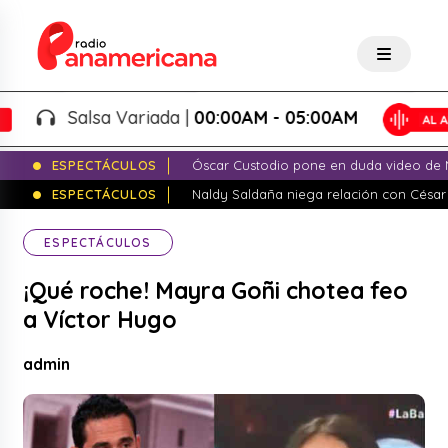
Salsa Variada |
00:00AM - 05:00AM
ESPECTÁCULOS
Óscar Custodio pone en duda video de N
ESPECTÁCULOS
Naldy Saldaña niega relación con César
ESPECTÁCULOS
¡Qué roche! Mayra Goñi chotea feo
a Víctor Hugo
admin