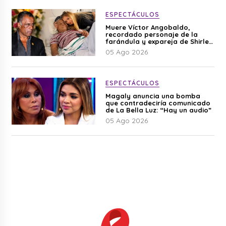
ESPECTÁCULOS
Muere Víctor Angobaldo,
recordado personaje de la
farándula y expareja de Shirley
Cherres
05 Ago 2026
ESPECTÁCULOS
Magaly anuncia una bomba
que contradeciría comunicado
de La Bella Luz: “Hay un audio”
05 Ago 2026