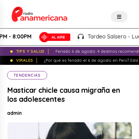
 8:00PM
Tardeo Salsero - Lucho 
TIPS Y SALUD
Feriado 6 de agosto: 4 destinos recomend
VIRALES
¿Por qué es feriado el 6 de agosto en Perú? Esta 
TENDENCIAS
Masticar chicle causa migraña en
los adolescentes
admin