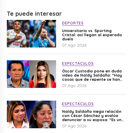
Te puede interesar
DEPORTES
Universitario vs. Sporting
Cristal: así llegan al esperado
duelo
07 Ago 2026
ESPECTÁCULOS
Óscar Custodio pone en duda
video de Naldy Saldaña: “Hay
cosas que de repente se han
editado”
07 Ago 2026
ESPECTÁCULOS
Naldy Saldaña niega relación
con César Sánchez y evalúa
denunciar a su esposa: “Es una
difamación”
07 Ago 2026