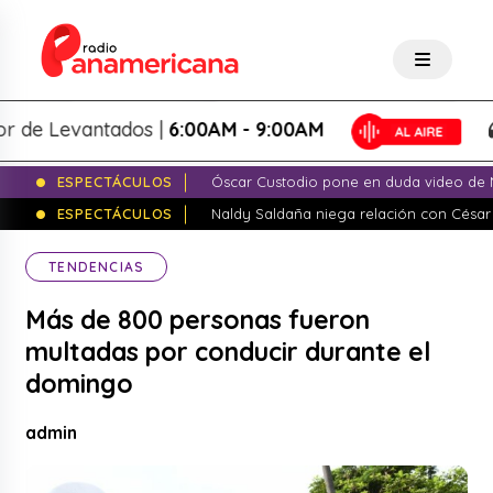
 Levantados |
6:00AM - 9:00AM
L
ESPECTÁCULOS
Óscar Custodio pone en duda video de N
ESPECTÁCULOS
Naldy Saldaña niega relación con César
TENDENCIAS
Más de 800 personas fueron
multadas por conducir durante el
domingo
admin