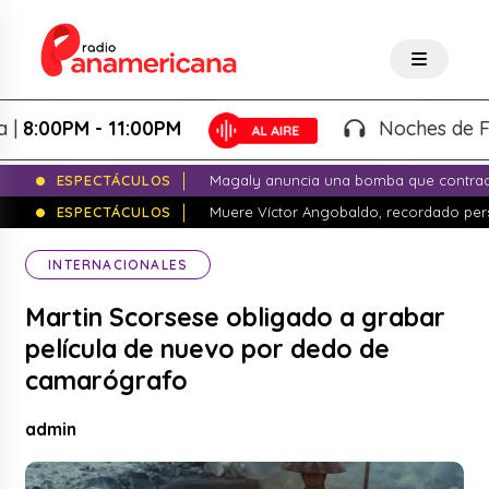
00PM - 11:00PM
Noches de Fantasí
ESPECTÁCULOS
Magaly anuncia una bomba que contrade
ESPECTÁCULOS
Muere Víctor Angobaldo, recordado pers
INTERNACIONALES
Martin Scorsese obligado a grabar
película de nuevo por dedo de
camarógrafo
admin