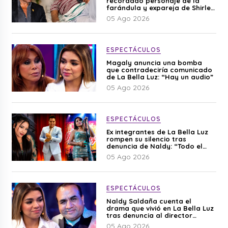
recordado personaje de la
farándula y expareja de Shirley
Cherres
05 Ago 2026
ESPECTÁCULOS
Magaly anuncia una bomba
que contradeciría comunicado
de La Bella Luz: “Hay un audio”
05 Ago 2026
ESPECTÁCULOS
Ex integrantes de La Bella Luz
rompen su silencio tras
denuncia de Naldy: “Todo el
mundo lo sabía”
05 Ago 2026
ESPECTÁCULOS
Naldy Saldaña cuenta el
drama que vivió en La Bella Luz
tras denuncia al director
musical: “No me parece justo”
05 Ago 2026