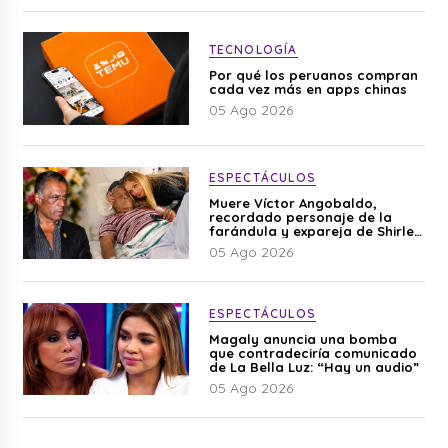
TECNOLOGÍA
Por qué los peruanos compran
cada vez más en apps chinas
05 Ago 2026
ESPECTÁCULOS
Muere Víctor Angobaldo,
recordado personaje de la
farándula y expareja de Shirley
Cherres
05 Ago 2026
ESPECTÁCULOS
Magaly anuncia una bomba
que contradeciría comunicado
de La Bella Luz: “Hay un audio”
05 Ago 2026