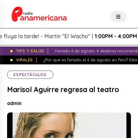
a la tarde! - Martin "El Wacho" |
1:00PM - 4:00PM
TIPS Y SALUD
Feriado 6 de agosto: 4 destinos recomend
VIRALES
¿Por qué es feriado el 6 de agosto en Perú? Esta 
ESPECTÁCULOS
Marisol Aguirre regresa al teatro
admin