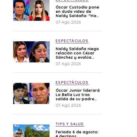
Óscar Custodio pone
en duda video de
Naldy Saldaña: “Hay
cosas que de repente
07 Ago 2026
se han editado”
ESPECTÁCULOS
Naldy Saldaña niega
relación con César
Sánchez y evalúa
denunciar a su
07 Ago 2026
esposa: “Es una
difamación”
ESPECTÁCULOS
Óscar Junior liderará
La Bella Luz tras
salida de su padre
por polémica con
07 Ago 2026
Naldy Saldaña
TIPS Y SALUD
Feriado 6 de agosto:
4 destinos