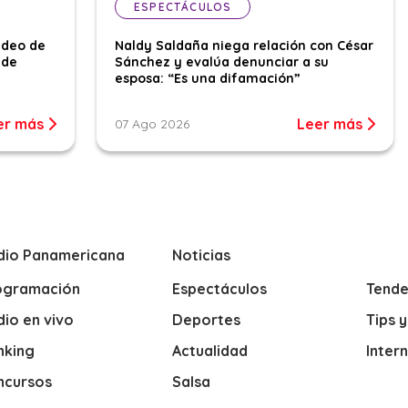
ESPECTÁCULOS
ideo de
Naldy Saldaña niega relación con César
 de
Sánchez y evalúa denunciar a su
esposa: “Es una difamación”
er más
Leer más
07 Ago 2026
dio Panamericana
Noticias
ogramación
Espectáculos
Tende
io en vivo
Deportes
Tips 
nking
Actualidad
Inter
ncursos
Salsa