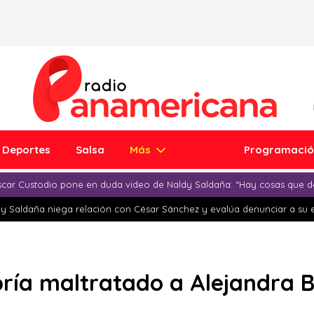
Deportes
Salsa
Más
Programaci
car Custodio pone en duda video de Naldy Saldaña: “Hay cosas que d
y Saldaña niega relación con César Sánchez y evalúa denunciar a su 
ría maltratado a Alejandra B