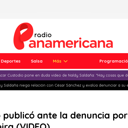
Deportes
Salsa
Más
Programaci
car Custodio pone en duda video de Naldy Saldaña: “Hay cosas que d
y Saldaña niega relación con César Sánchez y evalúa denunciar a su 
o publicó ante la denuncia po
ira (VIDEO)