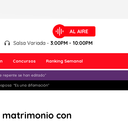
Salsa Variada -
3:00PM - 10:00PM
ón
Concursos
Ranking Semanal
e repente se han editado”
esposa: “Es una difamación”
r matrimonio con