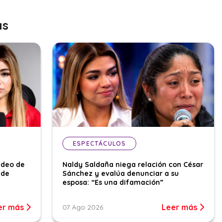
as
ESPECTÁCULOS
ideo de
Naldy Saldaña niega relación con César
 de
Sánchez y evalúa denunciar a su
esposa: “Es una difamación”
er más
Leer más
07 Ago 2026