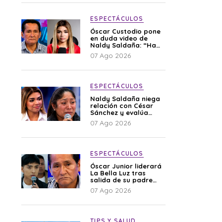
ESPECTÁCULOS
Óscar Custodio pone
en duda video de
Naldy Saldaña: “Hay
cosas que de repente
07 Ago 2026
se han editado”
ESPECTÁCULOS
Naldy Saldaña niega
relación con César
Sánchez y evalúa
denunciar a su
07 Ago 2026
esposa: “Es una
difamación”
ESPECTÁCULOS
Óscar Junior liderará
La Bella Luz tras
salida de su padre
por polémica con
07 Ago 2026
Naldy Saldaña
TIPS Y SALUD