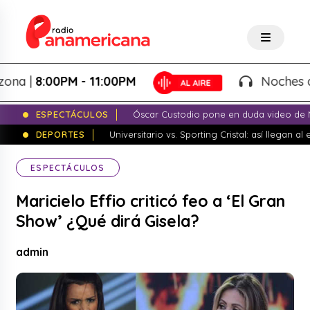
 |
8:00PM - 11:00PM
Noches de Fan
ESPECTÁCULOS
Óscar Custodio pone en duda video de N
DEPORTES
Universitario vs. Sporting Cristal: así llegan a
ESPECTÁCULOS
Maricielo Effio criticó feo a ‘El Gran
Show’ ¿Qué dirá Gisela?
admin