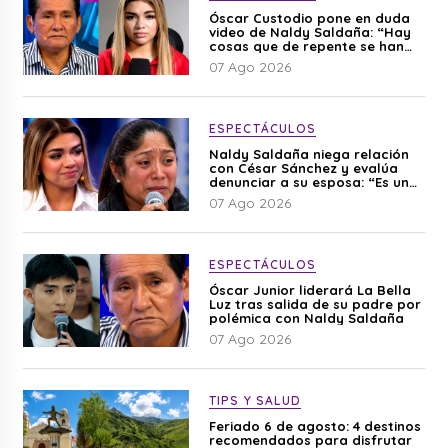
Óscar Custodio pone en duda
video de Naldy Saldaña: “Hay
cosas que de repente se han
editado”
07 Ago 2026
ESPECTÁCULOS
Naldy Saldaña niega relación
con César Sánchez y evalúa
denunciar a su esposa: “Es una
difamación”
07 Ago 2026
ESPECTÁCULOS
Óscar Junior liderará La Bella
Luz tras salida de su padre por
polémica con Naldy Saldaña
07 Ago 2026
TIPS Y SALUD
Feriado 6 de agosto: 4 destinos
recomendados para disfrutar