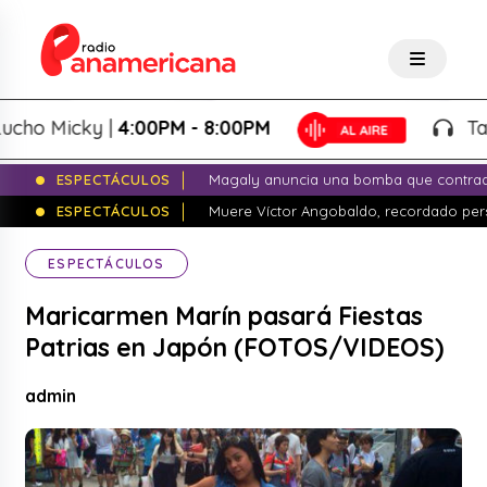
o Micky |
4:00PM - 8:00PM
Tardeo
ESPECTÁCULOS
Magaly anuncia una bomba que contrade
ESPECTÁCULOS
Muere Víctor Angobaldo, recordado pers
ESPECTÁCULOS
Maricarmen Marín pasará Fiestas
Patrias en Japón (FOTOS/VIDEOS)
admin