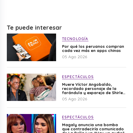
Te puede interesar
TECNOLOGÍA
Por qué los peruanos compran
cada vez más en apps chinas
05 Ago 2026
ESPECTÁCULOS
Muere Víctor Angobaldo,
recordado personaje de la
farándula y expareja de Shirley
Cherres
05 Ago 2026
ESPECTÁCULOS
Magaly anuncia una bomba
que contradeciría comunicado
de La Bella Luz: “Hay un audio”