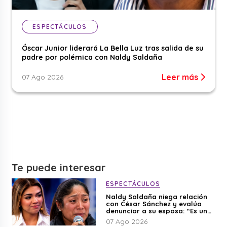
ESPECTÁCULOS
Óscar Junior liderará La Bella Luz tras salida de su
padre por polémica con Naldy Saldaña
Leer más
07 Ago 2026
Te puede interesar
ESPECTÁCULOS
Naldy Saldaña niega relación
con César Sánchez y evalúa
denunciar a su esposa: “Es una
difamación”
07 Ago 2026