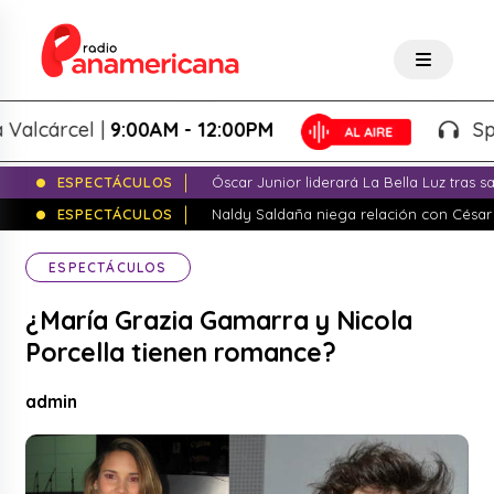
cárcel |
9:00AM - 12:00PM
Splash!
ESPECTÁCULOS
Óscar Junior liderará La Bella Luz tras 
ESPECTÁCULOS
Naldy Saldaña niega relación con César
ESPECTÁCULOS
¿María Grazia Gamarra y Nicola
Porcella tienen romance?
admin