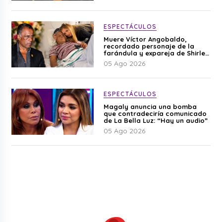
ESPECTÁCULOS
Muere Víctor Angobaldo,
recordado personaje de la
farándula y expareja de Shirley
Cherres
05 Ago 2026
ESPECTÁCULOS
Magaly anuncia una bomba
que contradeciría comunicado
de La Bella Luz: “Hay un audio”
05 Ago 2026