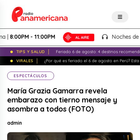
:00PM - 11:00PM
Noches de Fantas
TIPS Y SALUD
Feriado 6 de agosto: 4 destinos recomend
VIRALES
¿Por qué es feriado el 6 de agosto en Perú? Esta 
ESPECTÁCULOS
María Grazia Gamarra revela
embarazo con tierno mensaje y
asombra a todos (FOTO)
admin