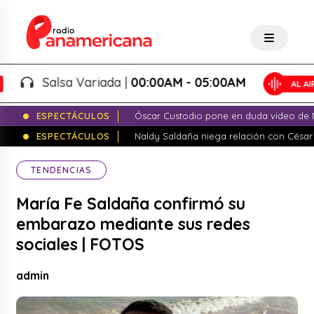
Salsa Variada |
00:00AM - 05:00AM
ESPECTÁCULOS
Óscar Custodio pone en duda video de N
ESPECTÁCULOS
Naldy Saldaña niega relación con César
TENDENCIAS
María Fe Saldaña confirmó su
embarazo mediante sus redes
sociales | FOTOS
admin