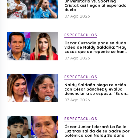
Universitario vs. Sporting
Cristal: así llegan al esperado
duelo
07 Ago 2026
ESPECTÁCULOS
Óscar Custodio pone en duda
video de Naldy Saldaña: “Hay
cosas que de repente se han
editado”
07 Ago 2026
ESPECTÁCULOS
Naldy Saldaña niega relación
con César Sánchez y evalúa
denunciar a su esposa: “Es una
difamación”
07 Ago 2026
ESPECTÁCULOS
Óscar Junior liderará La Bella
Luz tras salida de su padre por
polémica con Naldy Saldaña