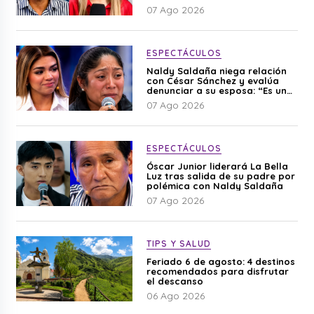
editado”
07 Ago 2026
ESPECTÁCULOS
Naldy Saldaña niega relación
con César Sánchez y evalúa
denunciar a su esposa: “Es una
difamación”
07 Ago 2026
ESPECTÁCULOS
Óscar Junior liderará La Bella
Luz tras salida de su padre por
polémica con Naldy Saldaña
07 Ago 2026
TIPS Y SALUD
Feriado 6 de agosto: 4 destinos
recomendados para disfrutar
el descanso
06 Ago 2026