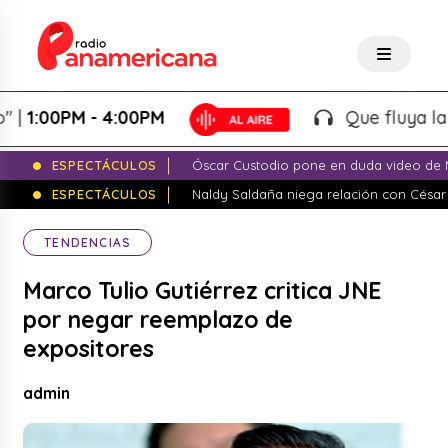
00PM - 4:00PM
Que fluya la tarde
ESPECTÁCULOS
Óscar Custodio pone en duda video de N
ESPECTÁCULOS
Naldy Saldaña niega relación con César
TENDENCIAS
Marco Tulio Gutiérrez critica JNE
por negar reemplazo de
expositores
admin