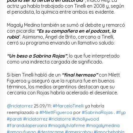
actriz ya había trabajado con Tinelli en 2008 y, según
el periodista, la química entre ambos es evidente.
Magaly Medina también se sumó al debate y remarcó
con picardía:
“Es su compañera en el podcast, la
rubia
”. Asimismo, Ángel de Brito, cercano a Tinelli,
cerró su programa enviando un llamativo saludo:
“Un beso a Sabrina Rojas”
, lo que fue interpretado
como una indirecta cargada de significado.
Si bien Tinelli habló de un
“final hermoso”
con Milett
Figueroa y aseguró que la ruptura fue en buenos
términos, los medios argentinos destacan que su
cercanía con Rojas habría acelerado el desenlace.
@riclatorrez
25.09/11:
#MarceloTinelli
ya habría
reemplazado a
#MilettFigueroa
por
#SabrinaRojas
.
#fyp
#parati
#riclatorrez
#riclatorre
#chollywood
#farandulaperuana
#magalytvlafirme
#magalymedina
#amoryfuego
#destacame
#americahoy
#lanochehabla