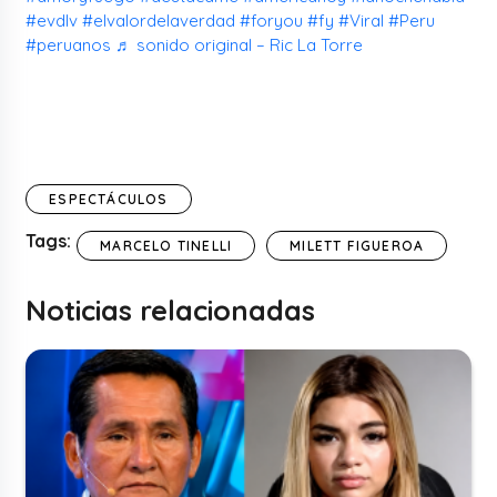
#evdlv
#elvalordelaverdad
#foryou
#fy
#Viral
#Peru
#peruanos
♬ sonido original – Ric La Torre
ESPECTÁCULOS
Tags:
MARCELO TINELLI
MILETT FIGUEROA
Noticias relacionadas