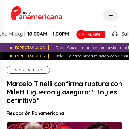
icky |
10:00AM - 1:00PM
Salsa de
ESPECTÁCULOS
Óscar Custodio pone en duda video de N
ESPECTÁCULOS
Naldy Saldaña niega relación con César
ESPECTÁCULOS
Marcelo Tinelli confirma ruptura con
Milett Figueroa y asegura: “Hoy es
definitivo”
Redacción Panamericana