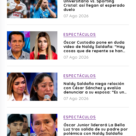
Universitario vs. Sporting
Cristal: así llegan al esperado
duelo
07 Ago 2026
ESPECTÁCULOS
Óscar Custodio pone en duda
video de Naldy Saldaña: “Hay
cosas que de repente se han
editado”
07 Ago 2026
ESPECTÁCULOS
Naldy Saldaña niega relación
con César Sánchez y evalúa
denunciar a su esposa: “Es una
difamación”
07 Ago 2026
ESPECTÁCULOS
Óscar Junior liderará La Bella
Luz tras salida de su padre por
polémica con Naldy Saldaña