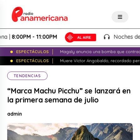
8:00PM - 11:00PM
Noches de Fanta
ESPECTÁCULOS
Magaly anuncia una bomba que contrade
ESPECTÁCULOS
Muere Víctor Angobaldo, recordado pers
TENDENCIAS
“Marca Machu Picchu” se lanzará en
la primera semana de julio
admin