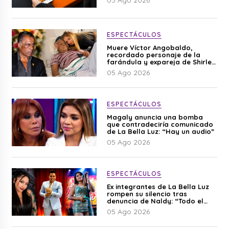
05 Ago 2026
ESPECTÁCULOS
Muere Víctor Angobaldo,
recordado personaje de la
farándula y expareja de Shirley
Cherres
05 Ago 2026
ESPECTÁCULOS
Magaly anuncia una bomba
que contradeciría comunicado
de La Bella Luz: “Hay un audio”
05 Ago 2026
ESPECTÁCULOS
Ex integrantes de La Bella Luz
rompen su silencio tras
denuncia de Naldy: “Todo el
mundo lo sabía”
05 Ago 2026