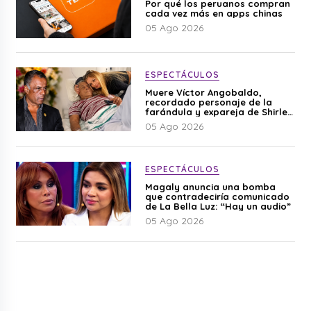
Por qué los peruanos compran
cada vez más en apps chinas
05 Ago 2026
ESPECTÁCULOS
Muere Víctor Angobaldo,
recordado personaje de la
farándula y expareja de Shirley
Cherres
05 Ago 2026
ESPECTÁCULOS
Magaly anuncia una bomba
que contradeciría comunicado
de La Bella Luz: “Hay un audio”
05 Ago 2026