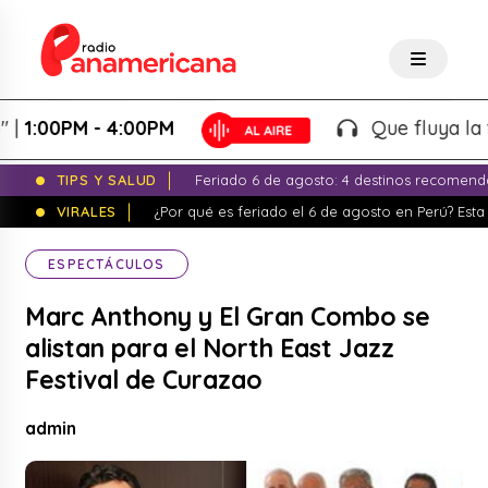
00PM - 4:00PM
Que fluya la tarde
TIPS Y SALUD
Feriado 6 de agosto: 4 destinos recomend
VIRALES
¿Por qué es feriado el 6 de agosto en Perú? Esta 
ESPECTÁCULOS
Marc Anthony y El Gran Combo se
alistan para el North East Jazz
Festival de Curazao
admin