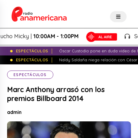
o Micky |
10:00AM - 1:00PM
Salsa 
ESPECTÁCULOS
Óscar Custodio pone en duda video de N
ESPECTÁCULOS
Naldy Saldaña niega relación con César
ESPECTÁCULOS
Marc Anthony arrasó con los
premios Billboard 2014
admin