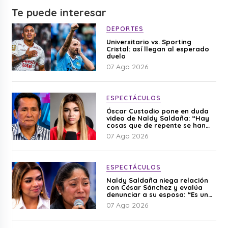
Te puede interesar
DEPORTES
Universitario vs. Sporting
Cristal: así llegan al esperado
duelo
07 Ago 2026
ESPECTÁCULOS
Óscar Custodio pone en duda
video de Naldy Saldaña: “Hay
cosas que de repente se han
editado”
07 Ago 2026
ESPECTÁCULOS
Naldy Saldaña niega relación
con César Sánchez y evalúa
denunciar a su esposa: “Es una
difamación”
07 Ago 2026