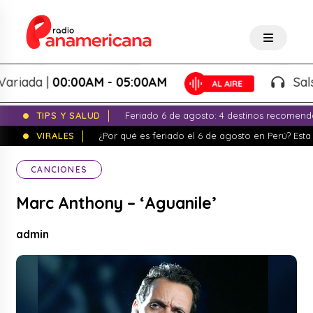
iada |
00:00AM - 05:00AM
Salsa V
TIPS Y SALUD
Feriado 6 de agosto: 4 destinos recomend
VIRALES
¿Por qué es feriado el 6 de agosto en Perú? Esta 
CANCIONES
Marc Anthony – ‘Aguanile’
admin