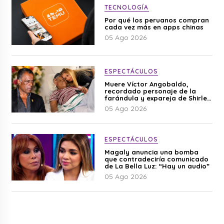
TECNOLOGÍA
Por qué los peruanos compran
cada vez más en apps chinas
05 Ago 2026
ESPECTÁCULOS
Muere Víctor Angobaldo,
recordado personaje de la
farándula y expareja de Shirley
Cherres
05 Ago 2026
ESPECTÁCULOS
Magaly anuncia una bomba
que contradeciría comunicado
de La Bella Luz: “Hay un audio”
05 Ago 2026