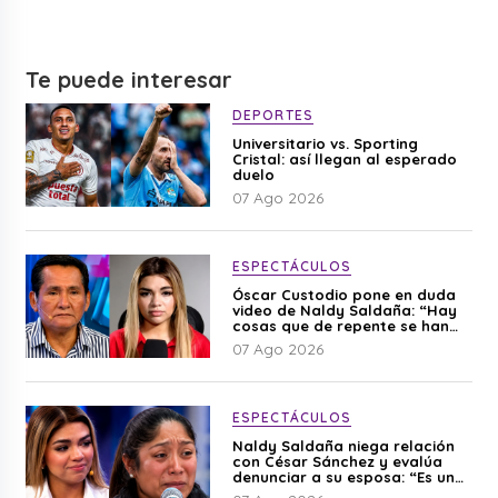
Te puede interesar
DEPORTES
Universitario vs. Sporting
Cristal: así llegan al esperado
duelo
07 Ago 2026
ESPECTÁCULOS
Óscar Custodio pone en duda
video de Naldy Saldaña: “Hay
cosas que de repente se han
editado”
07 Ago 2026
ESPECTÁCULOS
Naldy Saldaña niega relación
con César Sánchez y evalúa
denunciar a su esposa: “Es una
difamación”