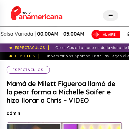
sa Variada |
00:00AM - 05:00AM
S
ESPECTÁCULOS
Óscar Custodio pone en duda video de N
DEPORTES
Universitario vs. Sporting Cristal: así llegan a
ESPECTÁCULOS
Mamá de Milett Figueroa llamó de
la peor forma a Michelle Soifer e
hizo llorar a Chris – VIDEO
admin