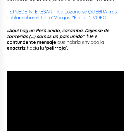
TE PUEDE INTERESAR: Tilsa Lozano se QUIEBRA tras
hablar sobre el ‘Loco’ Vargas: “Él dijo…”| VIDEO
«
Aquí hay un Perú unido, caramba. Déjense de
tonterías (…) somos un país unido”
, fue el
contundente mensaje
que habría enviado la
exactriz
hacia la
‘pelirroja’.