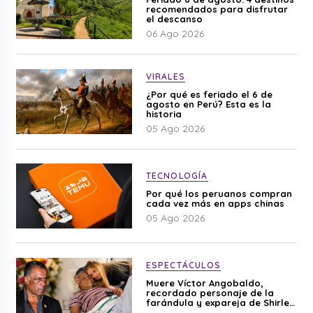
recomendados para disfrutar
el descanso
06 Ago 2026
VIRALES
¿Por qué es feriado el 6 de
agosto en Perú? Esta es la
historia
05 Ago 2026
TECNOLOGÍA
Por qué los peruanos compran
cada vez más en apps chinas
05 Ago 2026
ESPECTÁCULOS
Muere Víctor Angobaldo,
recordado personaje de la
farándula y expareja de Shirley
Cherres