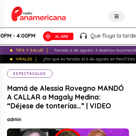
- 4:00PM
Que fluya la tarde! - Ma
TIPS Y SALUD
Feriado 6 de agosto: 4 destinos recomend
VIRALES
¿Por qué es feriado el 6 de agosto en Perú? Esta 
ESPECTÁCULOS
Mamá de Alessia Rovegno MANDÓ
A CALLAR a Magaly Medina:
“Déjese de tonterías…” | VIDEO
admin