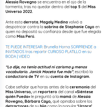
Alessia Rovegno
se encuentra en el ojo de la
tormenta, tras no quedar dentro del
top 5
del
Miss
Universo 2022.
Ante esta
derrota
,
Magaly Medina
volvió a
despotricar contra la
sobrina de Stephanie Cayo
en
quien no depositó su confianza desde que fue elegida
como
Miss Perú.
TE PUEDE INTERESAR: Brunella Horna SORPRENDE a
INVITADOS tras repartir CURIOSO PLATILLO en su
BODA | VIDEO
“Lo dije, no tenía actitud ni carisma y menos
vocabulario. Janick Maceta fue más”
, escribió la
conductora de TV
en su
cuenta de Instagram.
Cabe señalar que horas antes de la
ceremonia
del
Miss Universo,
un
reportero
del canal
«Siéntese
quién Pueda»
le preguntó a la
mamá
de
Alessia
Rovegno, Bárbara Cayo,
qué opinaba sobre los
detractores
de su
hija
como la popular
‘Urraca’.