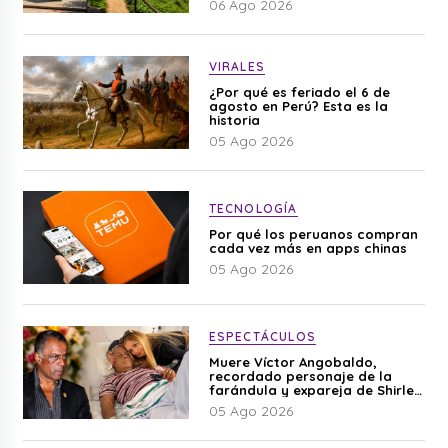
06 Ago 2026
VIRALES
¿Por qué es feriado el 6 de
agosto en Perú? Esta es la
historia
05 Ago 2026
TECNOLOGÍA
Por qué los peruanos compran
cada vez más en apps chinas
05 Ago 2026
ESPECTÁCULOS
Muere Víctor Angobaldo,
recordado personaje de la
farándula y expareja de Shirley
Cherres
05 Ago 2026