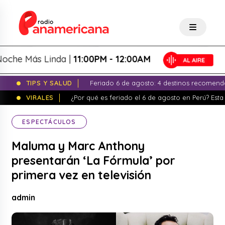
e Más Linda |
11:00PM - 12:00AM
TIPS Y SALUD
Feriado 6 de agosto: 4 destinos recomend
VIRALES
¿Por qué es feriado el 6 de agosto en Perú? Esta 
ESPECTÁCULOS
Maluma y Marc Anthony
presentarán ‘La Fórmula’ por
primera vez en televisión
admin