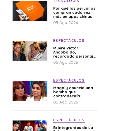
TECNOLOGÍA
Por qué los peruanos
compran cada vez
más en apps chinas
05 Ago 2026
ESPECTÁCULOS
Muere Víctor
Angobaldo,
recordado personaje
de la farándula y
05 Ago 2026
expareja de Shirley
Cherres
ESPECTÁCULOS
Magaly anuncia una
bomba que
contradeciría
comunicado de La
05 Ago 2026
Bella Luz: “Hay un
audio”
ESPECTÁCULOS
Ex integrantes de La