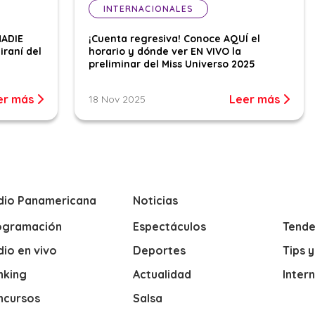
INTERNACIONALES
NADIE
¡Cuenta regresiva! Conoce AQUÍ el
iraní del
horario y dónde ver EN VIVO la
preliminar del Miss Universo 2025
er más
Leer más
18 Nov 2025
dio Panamericana
Noticias
ogramación
Espectáculos
Tende
io en vivo
Deportes
Tips 
nking
Actualidad
Inter
ncursos
Salsa