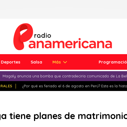
Deportes
Salsa
Más
Programaci
Magaly anuncia una bomba que contradeciría comunicado de La Bell
IRALES
¿Por qué es feriado el 6 de agosto en Perú? Esta es la histo
ya tiene planes de matrimoni