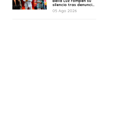
Bella Luz rompen su
silencio tras denuncia
de Naldy: “Todo el
05 Ago 2026
mundo lo sabía”