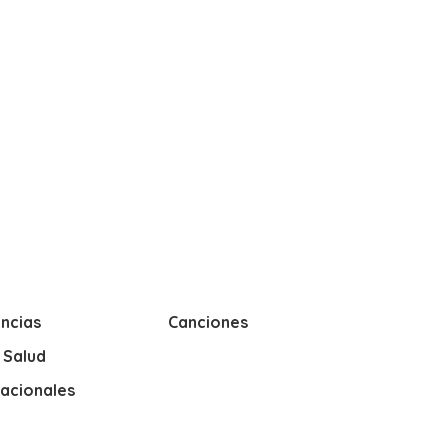
ncias
Canciones
y Salud
nacionales