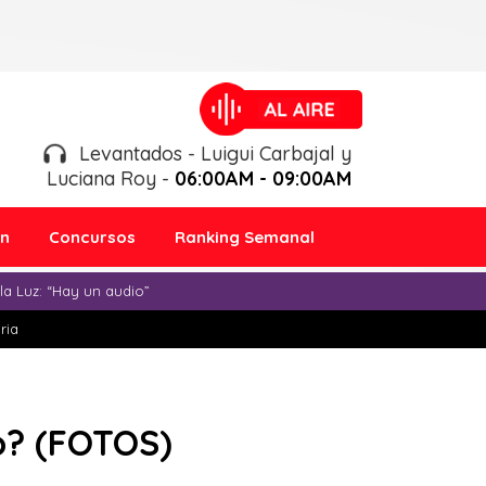
Levantados - Luigui Carbajal y
Luciana Roy -
06:00AM - 09:00AM
ón
Concursos
Ranking Semanal
a Luz: “Hay un audio”
ria
o? (FOTOS)