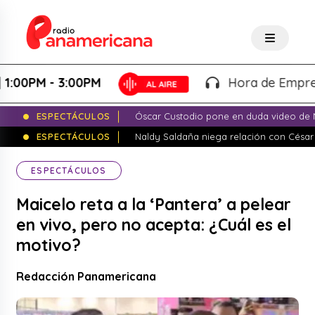
PM - 3:00PM
Hora de Emprender -
ESPECTÁCULOS
Óscar Custodio pone en duda video de N
ESPECTÁCULOS
Naldy Saldaña niega relación con César
ESPECTÁCULOS
Maicelo reta a la ‘Pantera’ a pelear
en vivo, pero no acepta: ¿Cuál es el
motivo?
Redacción Panamericana