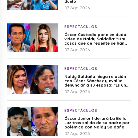
duelo
07 Ago 2026
ESPECTÁCULOS
Óscar Custodio pone en duda
video de Naldy Saldaña: “Hay
cosas que de repente se han
editado”
07 Ago 2026
ESPECTÁCULOS
Naldy Saldaña niega relación
con César Sánchez y evalúa
denunciar a su esposa: “Es una
difamación”
07 Ago 2026
ESPECTÁCULOS
Óscar Junior liderará La Bella
Luz tras salida de su padre por
polémica con Naldy Saldaña
07 Ago 2026