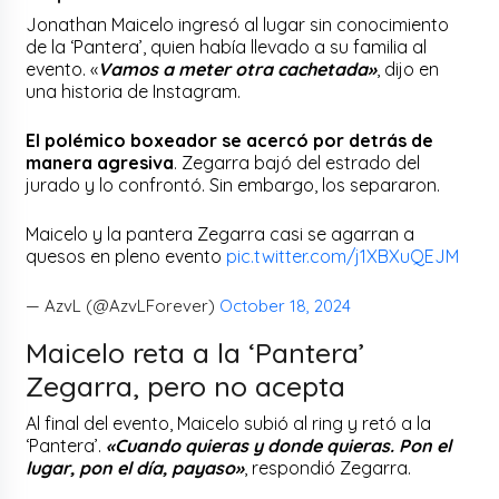
Jonathan Maicelo ingresó al lugar sin conocimiento
de la ‘Pantera’, quien había llevado a su familia al
evento. «
Vamos a meter otra cachetada»
, dijo en
una historia de Instagram.
El polémico boxeador se acercó por detrás de
manera agresiva
. Zegarra bajó del estrado del
jurado y lo confrontó. Sin embargo, los separaron.
Maicelo y la pantera Zegarra casi se agarran a
quesos en pleno evento
pic.twitter.com/j1XBXuQEJM
— AzvL (@AzvLForever)
October 18, 2024
Maicelo reta a la ‘Pantera’
Zegarra, pero no acepta
Al final del evento, Maicelo subió al ring y retó a la
‘Pantera’.
«Cuando quieras y donde quieras. Pon el
lugar, pon el día, payaso»
, respondió Zegarra.