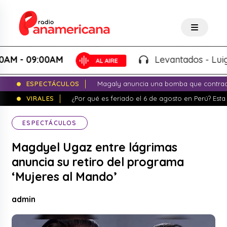
 09:00AM
Levantados - Luigui Ca
ESPECTÁCULOS
Magaly anuncia una bomba que contrade
VIRALES
¿Por qué es feriado el 6 de agosto en Perú? Esta 
ESPECTÁCULOS
Magdyel Ugaz entre lágrimas
anuncia su retiro del programa
‘Mujeres al Mando’
admin