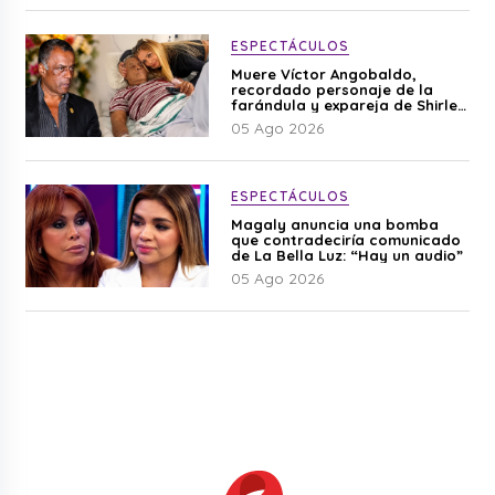
ESPECTÁCULOS
Muere Víctor Angobaldo,
recordado personaje de la
farándula y expareja de Shirley
Cherres
05 Ago 2026
ESPECTÁCULOS
Magaly anuncia una bomba
que contradeciría comunicado
de La Bella Luz: “Hay un audio”
05 Ago 2026