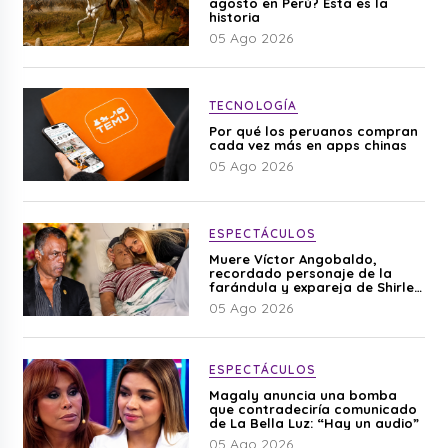
agosto en Perú? Esta es la
historia
05 Ago 2026
TECNOLOGÍA
Por qué los peruanos compran
cada vez más en apps chinas
05 Ago 2026
ESPECTÁCULOS
Muere Víctor Angobaldo,
recordado personaje de la
farándula y expareja de Shirley
Cherres
05 Ago 2026
ESPECTÁCULOS
Magaly anuncia una bomba
que contradeciría comunicado
de La Bella Luz: “Hay un audio”
05 Ago 2026