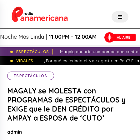
 Más Linda |
11:00PM - 12:00AM
ESPECTÁCULOS
Magaly anuncia una bomba que contrade
VIRALES
¿Por qué es feriado el 6 de agosto en Perú? Esta 
ESPECTÁCULOS
MAGALY se MOLESTA con
PROGRAMAS de ESPECTÁCULOS y
EXIGE que le DEN CRÉDITO por
AMPAY a ESPOSA de ‘CUTO’
admin